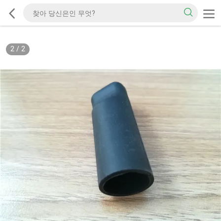
2
/
2