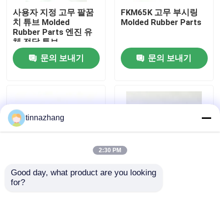
사용자 지정 고무 팔꿈
FKM65K 고무 부시링
치 튜브 Molded
Molded Rubber Parts
공장 견학
Rubber Parts 엔진 유
체 전달 튜브
문의 보내기
문의 보내기
품질 관리
문의하기
tinnazhang
조회를 요청하다
2:30 PM
고무 오일 씰
Good day, what product are you looking 
for?
자동차 오일 씰
FKM75 고무 봉인 덩어
고무 터미널 먼지 캡 자
리 고무 봉인
동차 산업용 배선용 고
무 부품
트럭 오일 시일