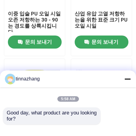
이중 입술 PU 오일 시일
산업 유압 고열 저항하
공장 견학
오존 저항하는 30 - 90
는을 위한 표준 크기 PU
는 경도를 상륙시킵니
오일 시일
다
품질 관리
문의 보내기
문의 보내기
문의하기
조회를 요청하다
tinnazhang
고무 오일 씰
5:58 AM
Good day, what product are you looking 
자동차 오일 씰
for?
YX 유형 먼지 저항하는
PU 저항하는 물자 액압
PU 오일 시일 주문을 받
실린더 오일 시일 J 유
아서 만들어진 색깔
형 먼지 증거 전압
트럭 오일 시일