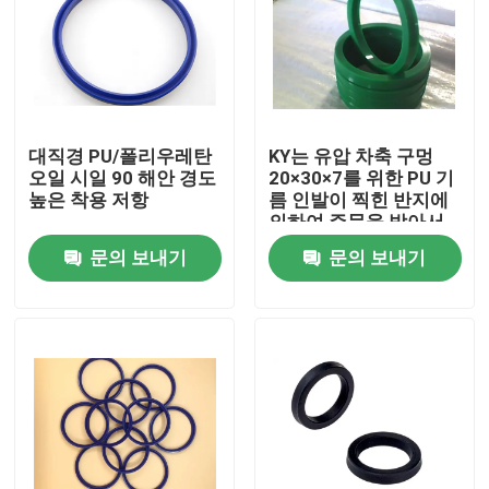
대직경 PU/폴리우레탄
KY는 유압 차축 구멍
오일 시일 90 해안 경도
20×30×7를 위한 PU 기
높은 착용 저항
름 인발이 찍힌 반지에
의하여 주문을 받아서
만들어진 크기를 타자
문의 보내기
문의 보내기
를 칩니다
집
제품
회사 소개