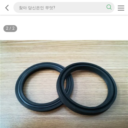
2
/
2