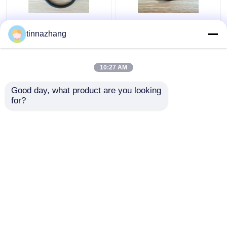
찢김 저항 유압 입술 물
기름에 고무 틈막
tinnazhang
개, 철을 가진 튼튼한 폴
이/Epdm 편평한 틈막이
리우레탄 오일 시일
저항의 둘레에 방수 처
리하는 관례
10:27 AM
최고의 가격
최고의 가격
Good day, what product are you looking 
for?
연락처
연락처
더 많은 것을 전망하십시
오
홈
사이트맵
연락처
Desktop Site
사이트맵
Privacy Policy