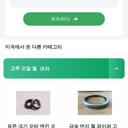
성형 고무 부품
주문 고무 틈막이
미국에서 온 다른 카테고리
금속 바다표범 어업 세탁기
가공 금속 부품
고무 오일 씰
(53)
플라스틱 성형 부품
금속 담합과 잠그개
기계적인 갱구 물개
표준 크기 모터 엔진 오
금속 먼지 철 와이퍼 고