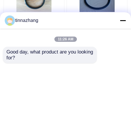
tinnazhang
찢김 저항 유압 입술 물
고강도 파랑 PU 오일 시
개, 철을 가진 튼튼한 폴
일 유압 U 컵 피스톤 물
리우레탄 오일 시일
개 용매 저항
11:26 AM
최고의 가격
최고의 가격
Good day, what product are you looking 
for?
연락처
연락처
더 많은 것을 전망하십시
오
Desktop Site
홈
사이트맵
연락처
Privacy Policy
사이트맵