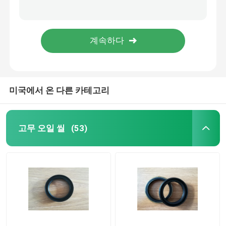
금속에 의하여 접착되는 바다표범 어업 세탁기, 미터 바다표범 어업 세탁기 40-90 해안 경도
90*110*7 바퀴/내오존성을 위한 고압 트레일러 오일 시일은 기름을 바릅니다
트레일러 오일 시일
튼튼한 금속 고무 트레일러 오일 시일/스핀들 허브 물개 내식성
산업 방위 입술 물개, 방수 이중 입술 갱구 물개 높은 경도
PU 오일 시일
미국에서 온 다른 카테고리
기름 입술 물개
고무 먼지 부팅
고무 오일 씰
(53)
세탁기 물개
PTFE 편평한 세탁기
O 반지 물개