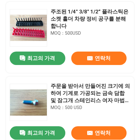
주조된 1/4" 3/8" 1/2” 플라스틱은
소켓 홀더 차량 정비 공구를 분해
합니다
MOQ：500USD
최고의 가격
연락처
주문을 받아서 만들어진 크기에 의
하여 기계로 가공되는 금속 담합
집
및 잠그개 스테인리스 여자 마법사
놀이쇠
MOQ：500 USD
제품
최고의 가격
연락처
/이중 입술 자동 오일 시일 접착된 물개 SPL 133.3*218*21.6 골라내십시오
회사 소개