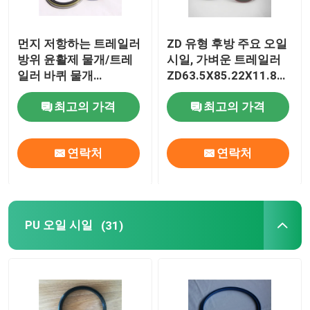
먼지 저항하는 트레일러
ZD 유형 후방 주요 오일
방위 윤활제 물개/트레
시일, 가벼운 트레일러
일러 바퀴 물개
ZD63.5X85.22X11.8를
OW53.98X85.62X9.52
위한 안 방위 물개
최고의 가격
최고의 가격
연락처
연락처
PU 오일 시일
(31)