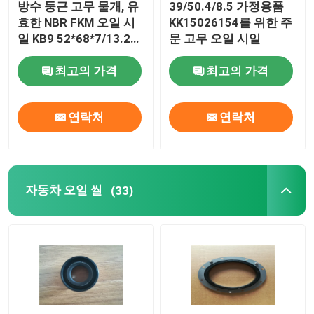
방수 둥근 고무 물개, 유
39/50.4/8.5 가정용품
효한 NBR FKM 오일 시
KK15026154를 위한 주
성형 고무 부품
일 KB9 52*68*7/13.2
문 고무 오일 시일
OEM
최고의 가격
최고의 가격
주문 고무 틈막이
연락처
연락처
금속 바다표범 어업 세탁기
가공 금속 부품
자동차 오일 씰
(33)
플라스틱 성형 부품
금속 담합과 잠그개
기계적인 갱구 물개