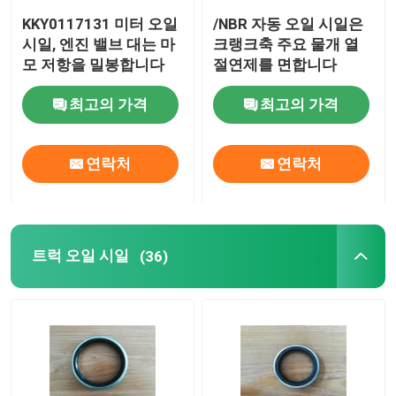
KKY0117131 미터 오일
/NBR 자동 오일 시일은
밸브 대 오일 시일
시일, 엔진 밸브 대는 마
크랭크축 주요 물개 열
모 저항을 밀봉합니다
절연제를 면합니다
엔진 수리부품
최고의 가격
최고의 가격
섬유 동맥 패킹
연락처
연락처
트럭 오일 시일
(36)