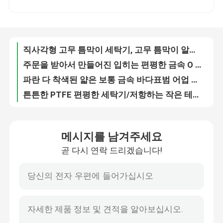
대직경 주조한 고무 부속 등외품에 의하여 주조된 고무는 반지를 밀봉합니다
불규칙한 형태 산업 고무 부속은 고무 틈막이/특별한 O 반지를 주조했습니다
공장 견학
78*100*14.5 자동차 내오존성을 위한 해골 기름 입술 물개
직사각형 고무 틈막이 세탁기, 고무 틈막이 알칼리성 저항하는
품질 관리
주문을 받아서 만들어진 입히는 편평한 금속 O 반지, 작은 금속 반지 틈막이 내산성
파란 다 착색된 얇은 보통 금속 바다표범 어업 세탁기 구리 스테인리스 O 반지
문의하기
튼튼한 PTFE 편평한 세탁기/저항하는 작은 테플론 세탁기 고/저 Tamperature
내화학성 주문 실리콘고무는 특별한 고무 O 반지 물개를 분해합니다
조회를 요청하다
CNC 고급장교/구리는 차를 위한 부속, 주문품 금속 부속 낮은 허용도를 기계로 가공했습니다
메시지를 남겨주세요
수락가능한 높은 정밀도 OEM에 의하여 기계로 가공되는 금속 부속 Cnc 도는 부속 표본
곧 다시 연락 드리겠습니다!
까만 스테인리스 기계로 가공된 부속, 자동을 위한 기계로 가공 작은 금속 부속
고무 오일 씰
빨간색 OEM 고무 부속, 우레탄/EPDM 고무는 내오존성을 분해합니다
TC는 기름 입술 물개/뒤 축 갱구 물개를 38*50*7 0 ~ 32Mpa 압력 타자를 칩니다
자동차 오일 씰
차륜 방위를 위한 주문 크기 트레일러 허브 윤활제 물개/이중 입술 윤활제 물개
O 모양 주문 고무 틈막이 금속 고무 보세품 세탁기 낮은 열 확장
트럭 오일 시일