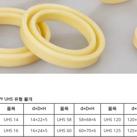
PY UHS 유형 물개
품목
d×D×H
품목
d×D×H
품목
d×
UHS 14
14×22×5
UHS 58
58×68×6
UHS 120
120×
UHS 16
16×24×5
UHS 60
60×70×6
UHS 125
125×