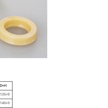
D×H
135×9
140×9