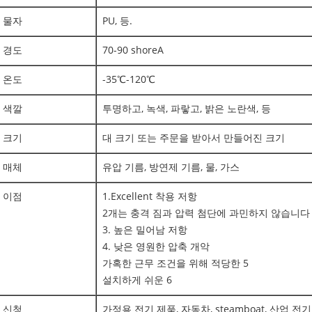
물자
PU, 등.
경도
70-90 shoreA
온도
-35℃-120℃
색깔
투명하고, 녹색, 파랗고, 밝은 노란색, 등
크기
대 크기 또는 주문을 받아서 만들어진 크기
매체
유압 기름, 방연제 기름, 물, 가스
이점
1.Excellent 착용 저항
2개는 충격 짐과 압력 첨단에 과민하지 않습니다
3. 높은 밀어남 저항
4. 낮은 영원한 압축 개악
가혹한 근무 조건을 위해 적당한 5
설치하게 쉬운 6
신청
가정용 전기 제품, 자동차, steamboat, 산업 전기 