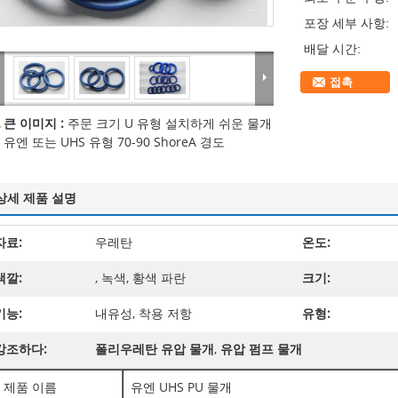
포장 세부 사항:
배달 시간:
접촉
큰 이미지 :
주문 크기 U 유형 설치하게 쉬운 물개
유엔 또는 UHS 유형 70-90 ShoreA 경도
상세 제품 설명
자료:
우레탄
온도:
색깔:
, 녹색, 황색 파란
크기:
기능:
내유성, 착용 저항
유형:
강조하다:
폴리우레탄 유압 물개
,
유압 펌프 물개
제품 이름
유엔 UHS PU 물개