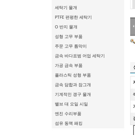
세탁기 물개
PTFE 편평한 세탁기
O 반지 물개
성형 고무 부품
주문 고무 틈막이
금속 바다표범 어업 세탁기
가공 금속 부품
플라스틱 성형 부품
금속 담합과 잠그개
기계적인 갱구 물개
밸브 대 오일 시일
엔진 수리부품
섬유 동맥 패킹