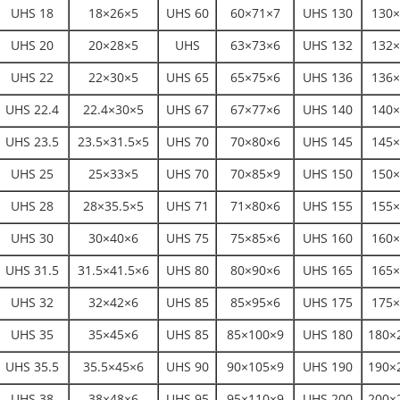
UHS 18
18×26×5
UHS 60
60×71×7
UHS 130
130×
UHS 20
20×28×5
UHS
63×73×6
UHS 132
132×
UHS 22
22×30×5
UHS 65
65×75×6
UHS 136
136×
UHS 22.4
22.4×30×5
UHS 67
67×77×6
UHS 140
140×
UHS 23.5
23.5×31.5×5
UHS 70
70×80×6
UHS 145
145×
UHS 25
25×33×5
UHS 70
70×85×9
UHS 150
150×
UHS 28
28×35.5×5
UHS 71
71×80×6
UHS 155
155×
UHS 30
30×40×6
UHS 75
75×85×6
UHS 160
160×
UHS 31.5
31.5×41.5×6
UHS 80
80×90×6
UHS 165
165×
UHS 32
32×42×6
UHS 85
85×95×6
UHS 175
175×
UHS 35
35×45×6
UHS 85
85×100×9
UHS 180
180×
UHS 35.5
35.5×45×6
UHS 90
90×105×9
UHS 190
190×
UHS 38
38×48×6
UHS 95
95×110×9
UHS 200
200×