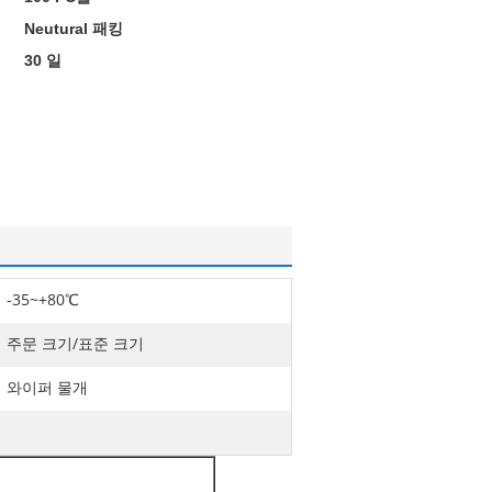
Neutural 패킹
30 일
-35~+80℃
주문 크기/표준 크기
와이퍼 물개