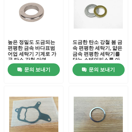
높은 정밀도 도금되는
도금한 탄소 강철 봄 금
편평한 금속 바다표범
속 편평한 세탁기, 얇은
어업 세탁기 기계로 가
금속 편평한 세탁기를
공 탄소 강철 아연
닦는 스테인리스를 아
연으로 입히십시오
문의 보내기
문의 보내기
집
제품
회사 소개