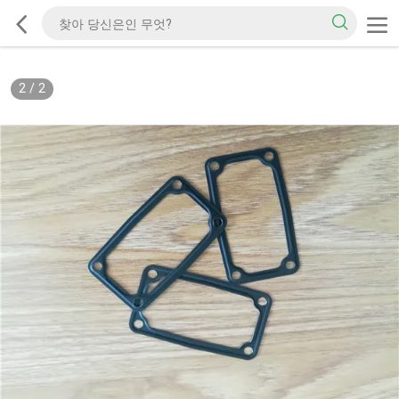
2
/
2