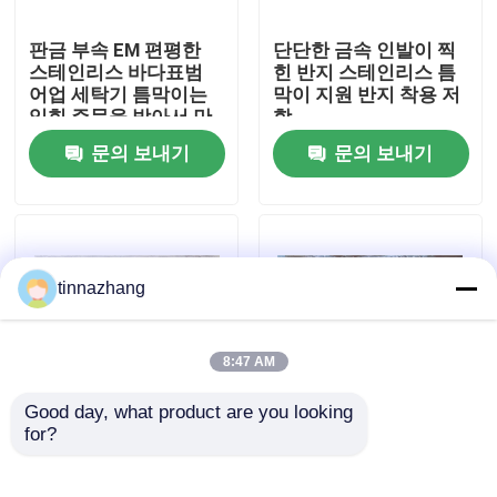
판금 부속 EM 편평한
단단한 금속 인발이 찍
공장 견학
스테인리스 바다표범
힌 반지 스테인리스 틈
어업 세탁기 틈막이는
막이 지원 반지 착용 저
입힌 주문을 받아서 만
항
품질 관리
들었습니다
문의 보내기
문의 보내기
문의하기
조회를 요청하다
tinnazhang
고무 오일 씰
8:47 AM
Good day, what product are you looking 
자동차 오일 씰
for?
기계적인 금속 바다표
착용 - 저항 단단한 금
범 어업 세탁기는 물개,
속 인발이 찍힌 반지, 표
통과된 금관 악기 편평
준 편평한 금속 O 반지
트럭 오일 시일