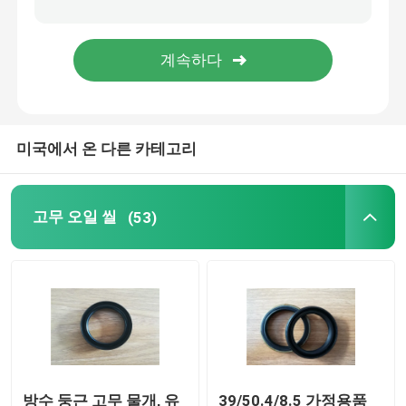
성형 고무 부품
주문 고무 틈막이
미국에서 온 다른 카테고리
금속 바다표범 어업 세탁기
가공 금속 부품
고무 오일 씰
(53)
플라스틱 성형 부품
금속 담합과 잠그개
기계적인 갱구 물개
방수 둥근 고무 물개, 유
39/50.4/8.5 가정용품