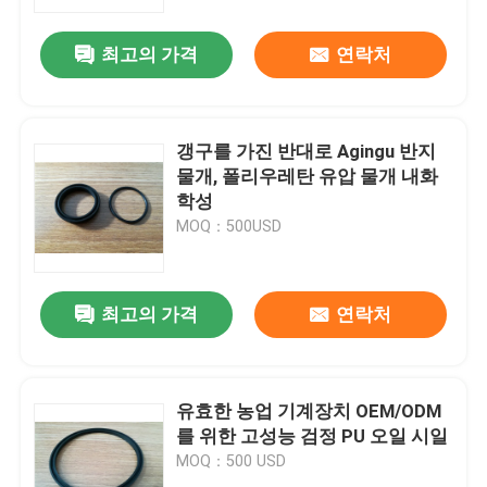
최고의 가격
연락처
공장 견학
품질 관리
갱구를 가진 반대로 Agingu 반지
물개, 폴리우레탄 유압 물개 내화
문의하기
학성
MOQ：500USD
조회를 요청하다
최고의 가격
연락처
고무 오일 씰
자동차 오일 씰
유효한 농업 기계장치 OEM/ODM
를 위한 고성능 검정 PU 오일 시일
MOQ：500 USD
트럭 오일 시일