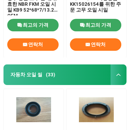
효한 NBR FKM 오일 시
KK15026154를 위한 주
일 KB9 52*68*7/13.2
문 고무 오일 시일
밸브 대 오일 시일
OEM
최고의 가격
최고의 가격
엔진 수리부품
연락처
연락처
섬유 동맥 패킹
자동차 오일 씰
(33)