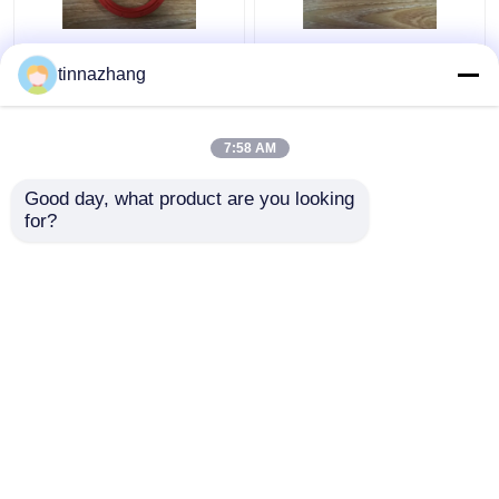
빨간 고열 오일 시일, 회
파란 NBR90 NBR 고무
tinnazhang
전하는 갱구 입술 물개
기름 입술 물개/소형 갱
19030094B 80*100*13
구 Seals15*35*8 저밀
도
7:58 AM
최고의 가격
최고의 가격
Good day, what product are you looking 
for?
연락처
연락처
더 많은 것을 전망하십시
오
홈
사이트맵
연락처
Desktop Site
사이트맵
Privacy Policy