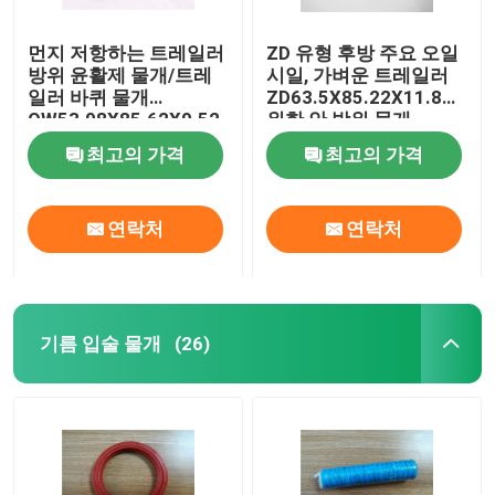
먼지 저항하는 트레일러
ZD 유형 후방 주요 오일
방위 윤활제 물개/트레
시일, 가벼운 트레일러
일러 바퀴 물개
ZD63.5X85.22X11.8를
OW53.98X85.62X9.52
위한 안 방위 물개
최고의 가격
최고의 가격
연락처
연락처
기름 입술 물개
(26)