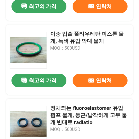
최고의 가격
연락처
이중 입술 폴리우레탄 피스톤 물
개, 녹색 유압 막대 물개
MOQ：500USD
최고의 가격
연락처
집
정체되는 fluoroelastomer 유압
펌프 물개, 둥근/납작하게 고무 물
제품
개 반대로 radiatio
MOQ：500USD
회사 소개